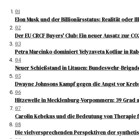
01
Elon Musk und der Billionärsstatus: Realität oder Il
02
Der EU CRCF Buyers' Club: Ein neuer Ansatz zur C
03
Petra Marcinko dominiert Yelyzaveta Kotliar in Rab
04
Neuer Schießstand in Litauen: Bundeswehr-Brigade
05
Dwayne Johnsons Kampf gegen die Angst vor Kreb
06
Hitzewelle in Mecklenburg-Vorpommern: 39 Grad
07
Carolin Kebekus und die Bedeutung von Therapie f
08
Die vielversprechenden Perspektiven der synthetis