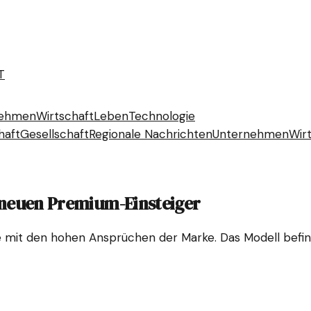
T
nehmen
Wirtschaft
Leben
Technologie
haft
Gesellschaft
Regionale Nachrichten
Unternehmen
Wir
n neuen Premium-Einsteiger
e mit den hohen Ansprüchen der Marke. Das Modell befin