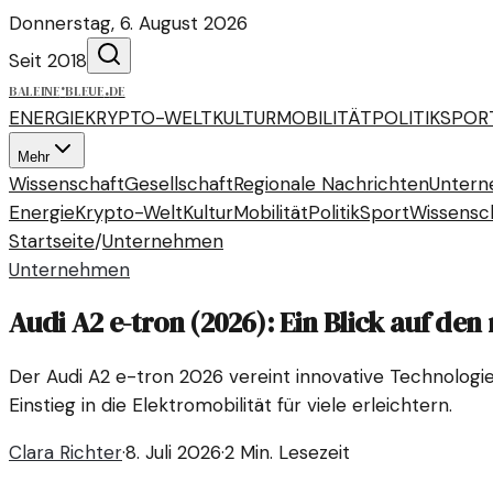
Donnerstag, 6. August 2026
Seit 2018
baleine
·
bleue
.
de
ENERGIE
KRYPTO-WELT
KULTUR
MOBILITÄT
POLITIK
SPOR
Mehr
Wissenschaft
Gesellschaft
Regionale Nachrichten
Unter
Energie
Krypto-Welt
Kultur
Mobilität
Politik
Sport
Wissensc
Startseite
/
Unternehmen
Unternehmen
Audi A2 e-tron (2026): Ein Blick auf de
Der Audi A2 e-tron 2026 vereint innovative Technologi
Einstieg in die Elektromobilität für viele erleichtern.
Clara Richter
·
8. Juli 2026
·
2 Min. Lesezeit