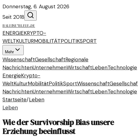
Donnerstag, 6. August 2026
Seit 2018
baleine
·
bleue
.
de
ENERGIE
KRYPTO-
WELT
KULTUR
MOBILITÄT
POLITIK
SPORT
Mehr
Wissenschaft
Gesellschaft
Regionale
Nachrichten
Unternehmen
Wirtschaft
Leben
Technologie
Energie
Krypto-
Welt
Kultur
Mobilität
Politik
Sport
Wissenschaft
Gesellschaf
Nachrichten
Unternehmen
Wirtschaft
Leben
Technologie
Startseite
/
Leben
Leben
Wie der Survivorship Bias unsere
Erziehung beeinflusst