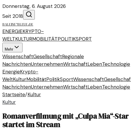
Donnerstag, 6. August 2026
Seit 2018
baleine
·
bleue
.
de
ENERGIE
KRYPTO-
WELT
KULTUR
MOBILITÄT
POLITIK
SPORT
Mehr
Wissenschaft
Gesellschaft
Regionale
Nachrichten
Unternehmen
Wirtschaft
Leben
Technologie
Energie
Krypto-
Welt
Kultur
Mobilität
Politik
Sport
Wissenschaft
Gesellschaf
Nachrichten
Unternehmen
Wirtschaft
Leben
Technologie
Startseite
/
Kultur
Kultur
Romanverfilmung mit „Culpa Mia“-Star
startet im Stream