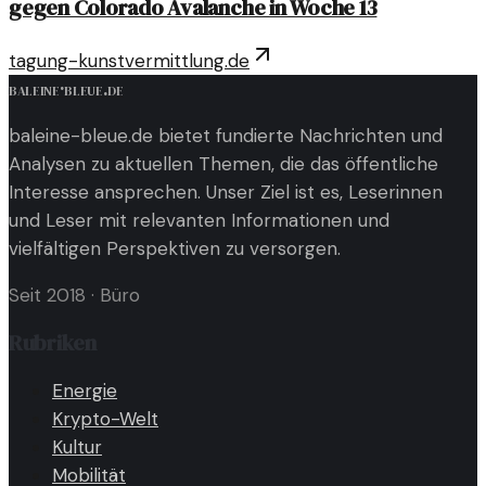
gegen Colorado Avalanche in Woche 13
tagung-kunstvermittlung.de
baleine
·
bleue
.
de
baleine-bleue.de bietet fundierte Nachrichten und
Analysen zu aktuellen Themen, die das öffentliche
Interesse ansprechen. Unser Ziel ist es, Leserinnen
und Leser mit relevanten Informationen und
vielfältigen Perspektiven zu versorgen.
Seit 2018
·
Büro
Rubriken
Energie
Krypto-Welt
Kultur
Mobilität